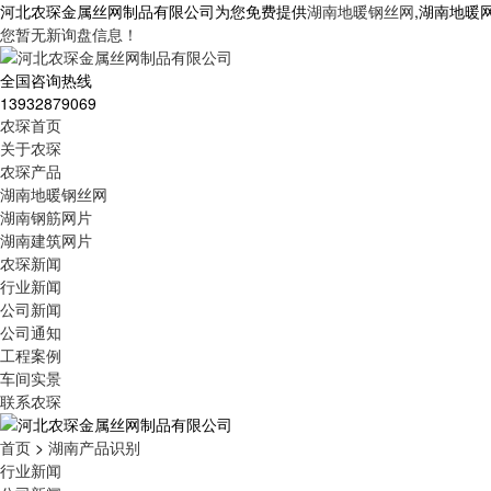
河北农琛金属丝网制品有限公司为您免费提供
湖南地暖钢丝网
,湖南地暖
您暂无新询盘信息！
全国咨询热线
13932879069
农琛首页
关于农琛
农琛产品
湖南地暖钢丝网
湖南钢筋网片
湖南建筑网片
农琛新闻
行业新闻
公司新闻
公司通知
工程案例
车间实景
联系农琛
首页
>
湖南产品识别
行业新闻