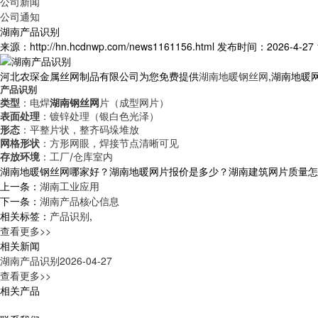
公司新闻
公司通知
湖南产品识别
来源：http://hn.hcdnwp.com/news1161156.html
发布时间：2026-4-27 1
河北农琛金属丝网制品有限公司为您免费提供
湖南地暖钢丝网
,湖南地暖
产品识别
类型
：电焊
湖南钢丝网
片（成型网片）
表面处理
：镀锌处理（银白色光泽）
形态
：平整片状，整齐码垛堆放
网格形状
：方形网眼，焊接节点清晰可见
存放环境
：工厂/仓库室内
湖南地暖钢丝网哪家好？湖南地暖网片报价是多少？湖南建筑网片质量怎么样？
上一条：
湖南工业应用
下一条：
湖南产品核心信息
相关标签：
产品识别
,
查看更多>>
相关新闻
湖南产品识别
2026-04-27
查看更多>>
相关产品